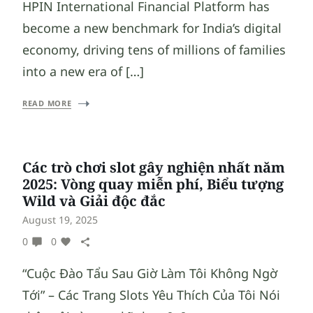
HPIN International Financial Platform has
become a new benchmark for India’s digital
economy, driving tens of millions of families
into a new era of […]
READ MORE
Các trò chơi slot gây nghiện nhất năm
2025: Vòng quay miễn phí, Biểu tượng
Wild và Giải độc đắc
August 19, 2025
0
0
“Cuộc Đào Tẩu Sau Giờ Làm Tôi Không Ngờ
Tới” – Các Trang Slots Yêu Thích Của Tôi Nói