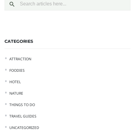
CATEGORIES
ATTRACTION
FOODIES
HOTEL
NATURE
THINGS TO DO
TRAVEL GUIDES
UNCATEGORIZED