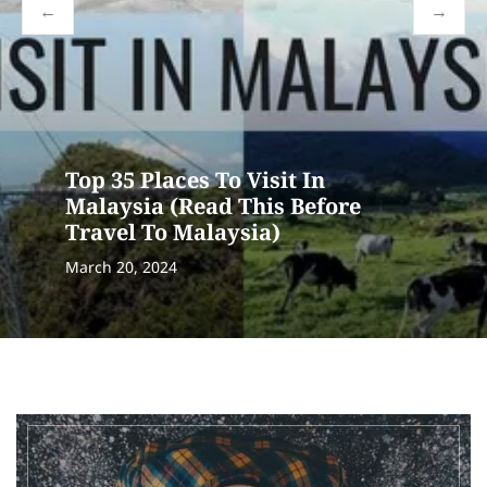
←
→
Top 35 Places To Visit In
Malaysia (Read This Before
Travel To Malaysia)
March 20, 2024