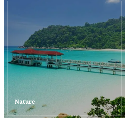
Nature